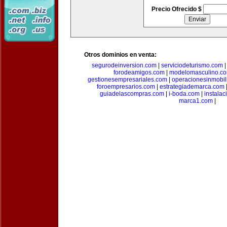
Precio Ofrecido $
Otros dominios en venta:
segurodeinversion.com
|
serviciodeturismo.com
forodeamigos.com
|
modelomasculino.c
gestionesempresariales.com
|
operacionesinmobil
foroempresarios.com
|
estrategiademarca.com
guiadelascompras.com
|
i-boda.com
|
instala
marca1.com
|