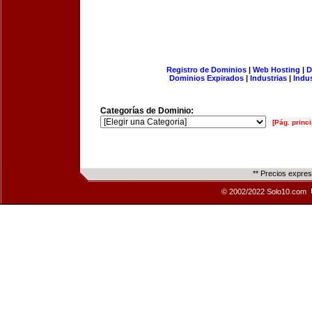
Registro de Dominios
|
Web Hosting
|
D
Dominios Expirados
|
Industrias
|
Indu
Categorías de Dominio:
[Pág. princi
** Precios expre
© 2002/2022 Solo10.com