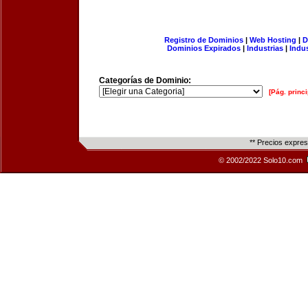
Registro de Dominios
|
Web Hosting
|
D
Dominios Expirados
|
Industrias
|
Indu
Categorías de Dominio:
[Pág. princi
** Precios expre
© 2002/2022 Solo10.com