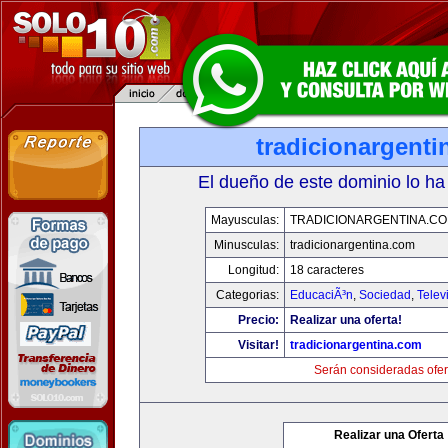
tradicionargent
El dueño de este dominio lo ha
Mayusculas:
TRADICIONARGENTINA.C
Minusculas:
tradicionargentina.com
Longitud:
18 caracteres
Categorias:
EducaciÃ³n
,
Sociedad
,
Telev
Precio:
Realizar una oferta!
Visitar!
tradicionargentina.com
Serán consideradas ofer
Realizar una Oferta