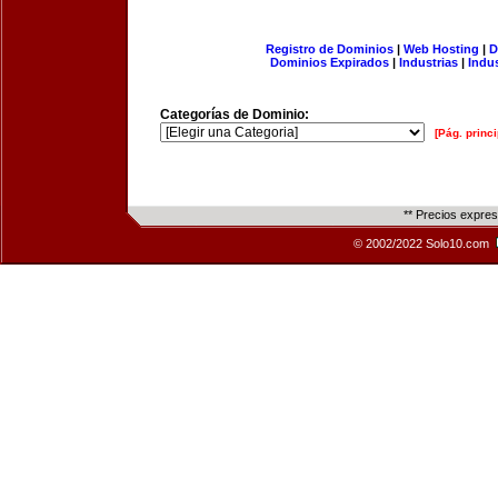
Registro de Dominios
|
Web Hosting
|
D
Dominios Expirados
|
Industrias
|
Indu
Categorías de Dominio:
[Pág. princi
** Precios expre
© 2002/2022 Solo10.com