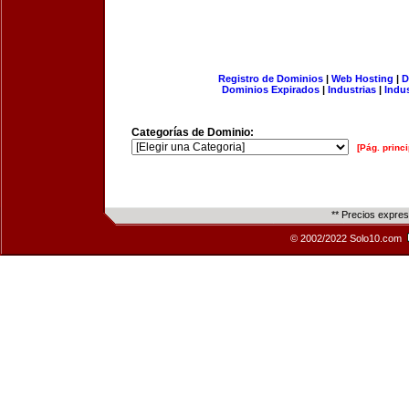
Registro de Dominios
|
Web Hosting
|
D
Dominios Expirados
|
Industrias
|
Indu
Categorías de Dominio:
[Pág. princi
** Precios expre
© 2002/2022 Solo10.com