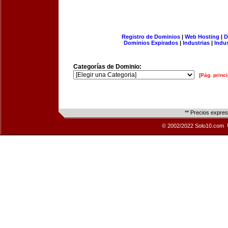
Registro de Dominios
|
Web Hosting
|
D
Dominios Expirados
|
Industrias
|
Indu
Categorías de Dominio:
[Pág. princi
** Precios expre
© 2002/2022 Solo10.com