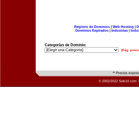
Registro de Dominios
|
Web Hosting
|
D
Dominios Expirados
|
Industrias
|
Indu
Categorías de Dominio:
[Pág. princi
** Precios expre
© 2002/2022 Solo10.com