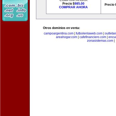
COMPRAR AHORA
Precio $
985.00
Precio 
COMPRAR AHORA
Otros dominios en venta:
campoargentina.com
|
futbolenlaweb.com
|
outleta
areahogar.com
|
cafefinanciero.com
|
encu
zonasistemas.com
|