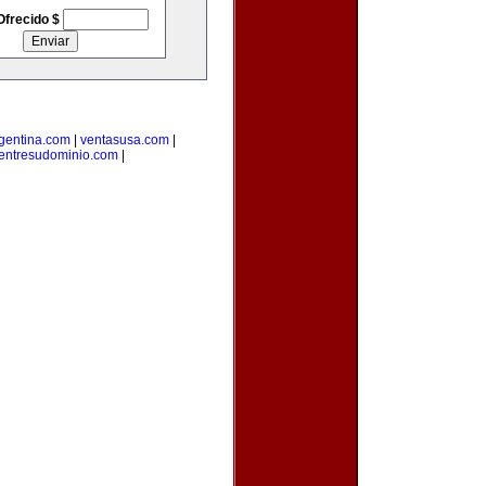
Ofrecido $
rgentina.com
|
ventasusa.com
|
entresudominio.com
|