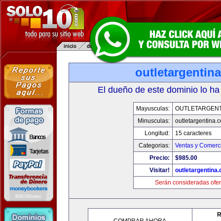
outletargentin
El dueño de este dominio lo ha
Mayusculas:
OUTLETARGENT
Minusculas:
outletargentina.
Longitud:
15 caracteres
Categorias:
Ventas y Comerci
Precio:
$985.00
Visitar!
outletargentina
Serán consideradas ofer
R