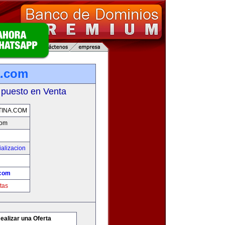
a.com
 puesto en Venta
INA.COM
com
alizacion
.com
tas
ealizar una Oferta