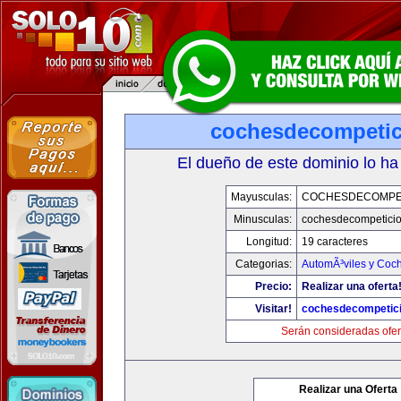
cochesdecompeti
El dueño de este dominio lo ha
Mayusculas:
COCHESDECOMPE
Minusculas:
cochesdecompetici
Longitud:
19 caracteres
Categorias:
AutomÃ³viles y Coc
Precio:
Realizar una oferta
Visitar!
cochesdecompetic
Serán consideradas ofer
Realizar una Oferta