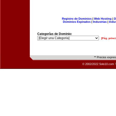
Registro de Dominios
|
Web Hosting
|
D
Dominios Expirados
|
Industrias
|
Indu
Categorías de Dominio:
[Pág. princi
** Precios expre
© 2002/2022 Solo10.com