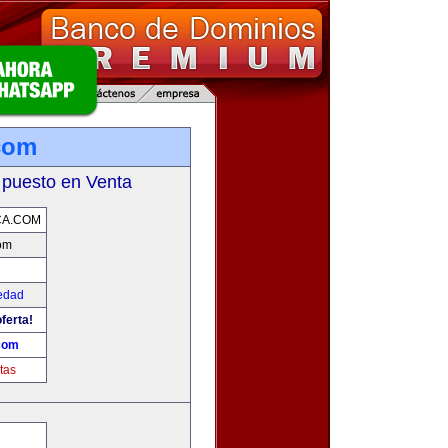
com
 puesto en Venta
CA.COM
om
edad
ferta!
com
tas