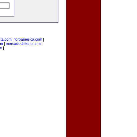
nta.com
|
foroamerica.com
|
om
|
mercadochileno.com
|
om
|