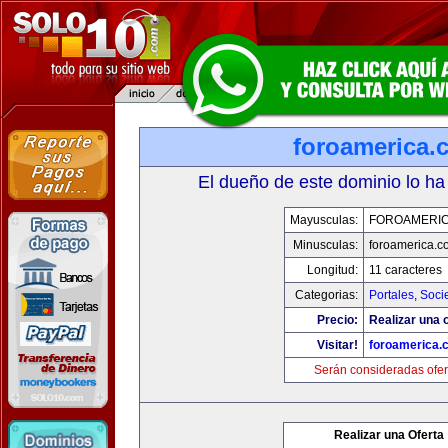
foroamerica.
El dueño de este dominio lo ha
Mayusculas:
FOROAMERI
Minusculas:
foroamerica.c
Longitud:
11 caracteres
Categorias:
Portales
,
Soci
Precio:
Realizar una o
Visitar!
foroamerica.
Serán consideradas ofer
Realizar una Oferta