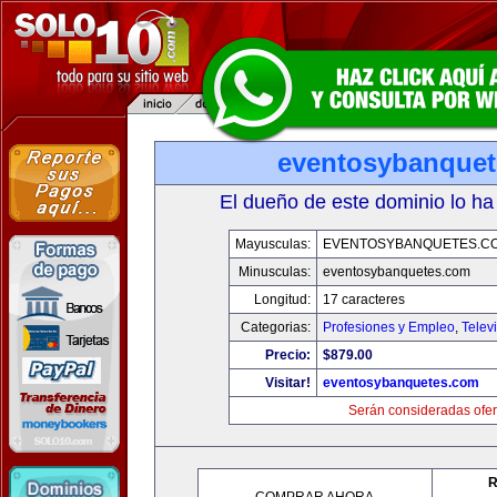
eventosybanque
El dueño de este dominio lo ha
Mayusculas:
EVENTOSYBANQUETES.C
Minusculas:
eventosybanquetes.com
Longitud:
17 caracteres
Categorias:
Profesiones y Empleo
,
Telev
Precio:
$879.00
Visitar!
eventosybanquetes.com
Serán consideradas ofer
R