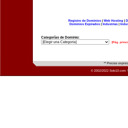
Registro de Dominios
|
Web Hosting
|
D
Dominios Expirados
|
Industrias
|
Indu
Categorías de Dominio:
[Pág. princi
** Precios expre
© 2002/2022 Solo10.com