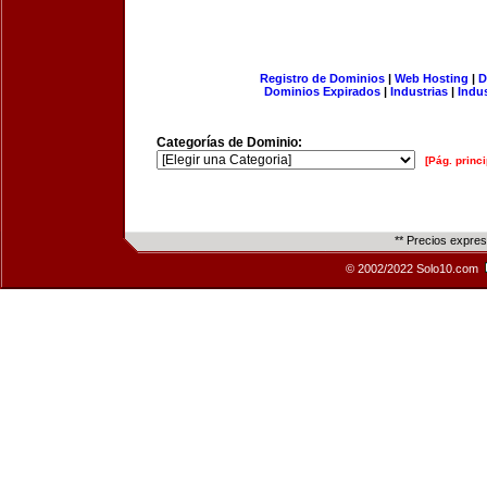
Registro de Dominios
|
Web Hosting
|
D
Dominios Expirados
|
Industrias
|
Indu
Categorías de Dominio:
[Pág. princi
** Precios expre
© 2002/2022 Solo10.com