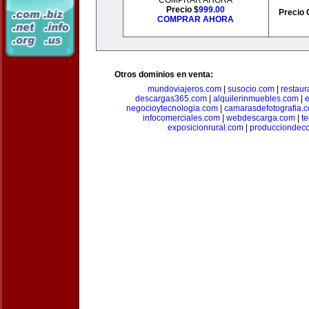
COMPRAR AHORA
Precio $
999.00
Precio 
COMPRAR AHORA
Otros dominios en venta:
mundoviajeros.com
|
susocio.com
|
restaur
descargas365.com
|
alquilerinmuebles.com
|
e
negocioytecnologia.com
|
camarasdefotografia.
infocomerciales.com
|
webdescarga.com
|
t
exposicionrural.com
|
producciondec