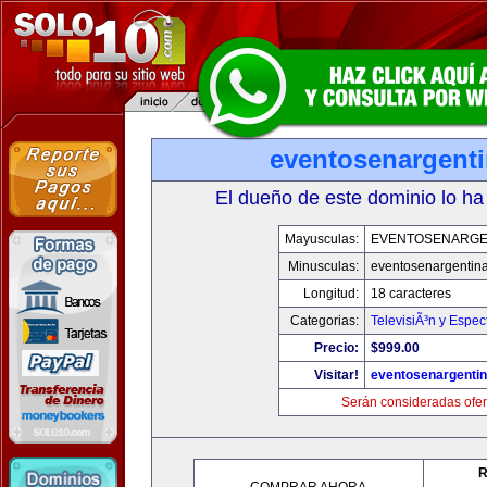
eventosenargent
El dueño de este dominio lo ha
Mayusculas:
EVENTOSENARGE
Minusculas:
eventosenargentin
Longitud:
18 caracteres
Categorias:
TelevisiÃ³n y Espec
Precio:
$999.00
Visitar!
eventosenargenti
Serán consideradas ofer
R