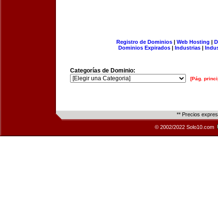
Registro de Dominios
|
Web Hosting
|
D
Dominios Expirados
|
Industrias
|
Indu
Categorías de Dominio:
[Pág. princi
** Precios expre
© 2002/2022 Solo10.com