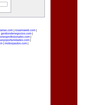
iarias.com
|
rosarioweb.com
|
|
gestiondenegocios.com
|
cionesprofesionales.com
|
rtasyoportunidades.com
|
om
|
motosyautos.com
|
|