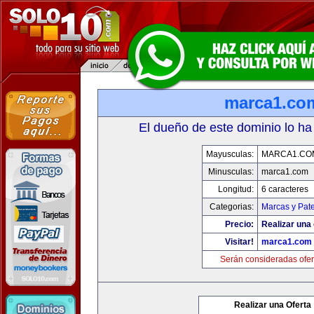
marca1.co
El dueño de este dominio lo ha
Mayusculas:
MARCA1.CO
Minusculas:
marca1.com
Longitud:
6 caracteres
Categorias:
Marcas y Pat
Precio:
Realizar una 
Visitar!
marca1.com
Serán consideradas ofer
Realizar una Oferta