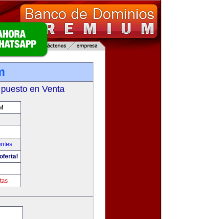
m
 puesto en Venta
M
entes
oferta!
tas