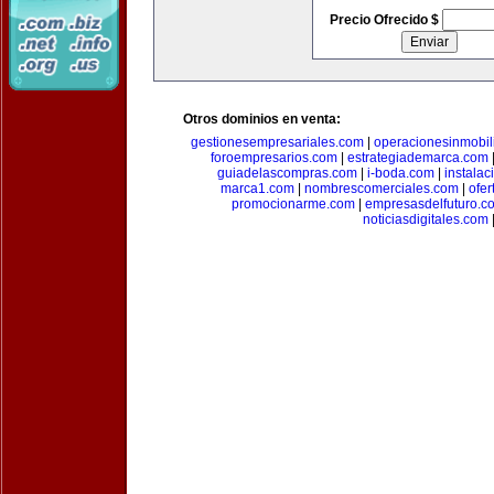
Precio Ofrecido $
Otros dominios en venta:
gestionesempresariales.com
|
operacionesinmobil
foroempresarios.com
|
estrategiademarca.com
guiadelascompras.com
|
i-boda.com
|
instala
marca1.com
|
nombrescomerciales.com
|
ofe
promocionarme.com
|
empresasdelfuturo.c
noticiasdigitales.com