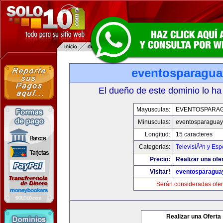
eventosparagu
El dueño de este dominio lo ha
Mayusculas:
EVENTOSPARA
Minusculas:
eventosparaguay
Longitud:
15 caracteres
Categorias:
TelevisiÃ³n y Esp
Precio:
Realizar una ofe
Visitar!
eventosparagua
Serán consideradas ofer
Realizar una Oferta