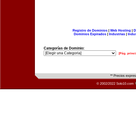
Registro de Dominios
|
Web Hosting
|
D
Dominios Expirados
|
Industrias
|
Indu
Categorías de Dominio:
[Pág. princi
** Precios expre
© 2002/2022 Solo10.com