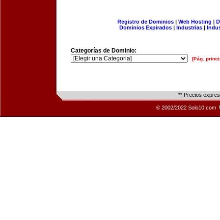
Registro de Dominios
|
Web Hosting
|
D
Dominios Expirados
|
Industrias
|
Indu
Categorías de Dominio:
[Pág. princi
** Precios expre
© 2002/2022 Solo10.com