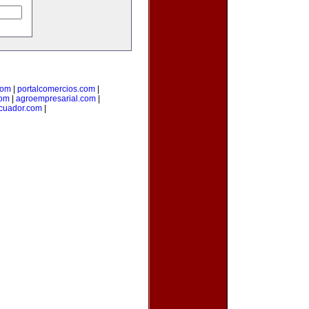
com
|
portalcomercios.com
|
com
|
agroempresarial.com
|
cuador.com
|