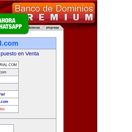
l.com
 puesto en Venta
RIAL.COM
.com
ta!
l.com
tas