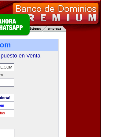
com
 puesto en Venta
NE.COM
om
ferta!
com
tas