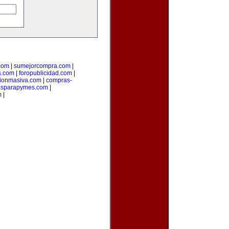
com
|
sumejorcompra.com
|
s.com
|
foropublicidad.com
|
ionmasiva.com
|
compras-
asparapymes.com
|
m
|