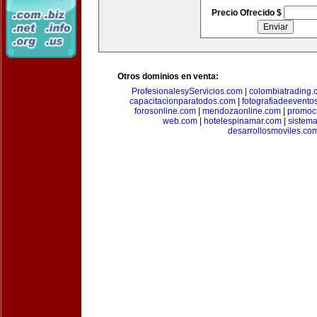
Precio Ofrecido $
Otros dominios en venta:
ProfesionalesyServicios.com
|
colombiatrading.
capacitacionparatodos.com
|
fotografiadeevento
forosonline.com
|
mendozaonline.com
|
promoc
web.com
|
hotelespinamar.com
|
sistem
desarrollosmoviles.co