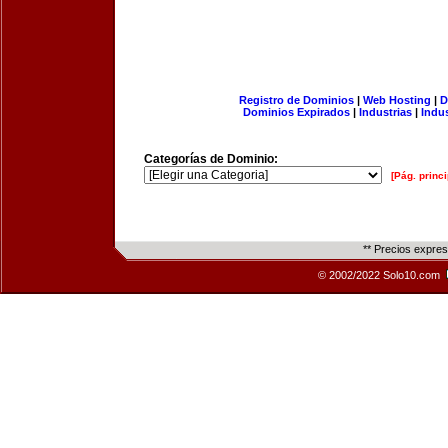
Registro de Dominios
|
Web Hosting
|
D
Dominios Expirados
|
Industrias
|
Indu
Categorías de Dominio:
[Pág. princi
** Precios expre
© 2002/2022 Solo10.com