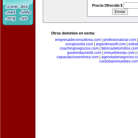
Precio Ofrecido $
Otros dominios en venta:
empresadeconsultoria.com
|
profesionalizar.com
zonajoomla.com
|
argentinasoft.com
|
estra
coachingnegocios.com
|
fabricadetornillos.co
guiarestaurants.com
|
inmueblesvip.com
|
capacitacionenlinea.com
|
agendadenegocios.c
cordobainmuebles.co