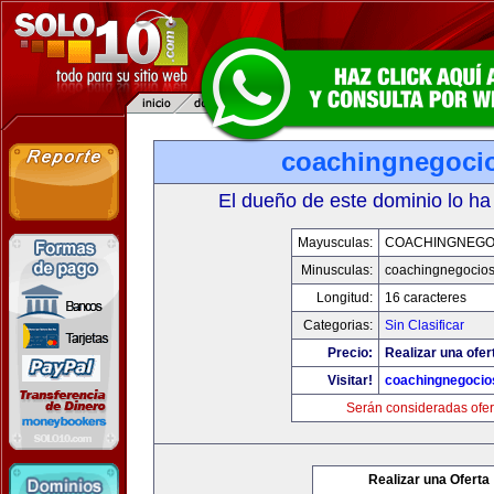
coachingnegoci
El dueño de este dominio lo ha
Mayusculas:
COACHINGNEGO
Minusculas:
coachingnegocio
Longitud:
16 caracteres
Categorias:
Sin Clasificar
Precio:
Realizar una ofer
Visitar!
coachingnegocio
Serán consideradas ofer
Realizar una Oferta