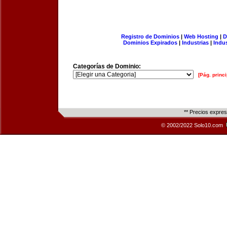
Registro de Dominios
|
Web Hosting
|
D
Dominios Expirados
|
Industrias
|
Indu
Categorías de Dominio:
[Pág. princi
** Precios expre
© 2002/2022 Solo10.com