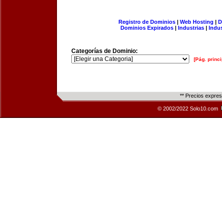
Registro de Dominios
|
Web Hosting
|
D
Dominios Expirados
|
Industrias
|
Indu
Categorías de Dominio:
[Pág. princi
** Precios expre
© 2002/2022 Solo10.com