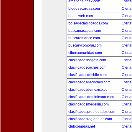
argentinaindex.com
Oferta
blogdescargas.com
Oferta
bodasweb.com
Oferta
bolsadeclasificados.com
Oferta
buscamascotas.com
Oferta
buscaromance.com
Oferta
buscarycomprar.com
Oferta
cibercomunidad.com
Oferta
clasificadosbogota.com
Oferta
clasificadoscoches.com
Oferta
clasificadosdechile.com
Oferta
clasificadosdecoches.com
Oferta
clasificadosdemexico.com
Oferta
clasificadosdominicana.com
Oferta
clasificadosmedellin.com
Oferta
clasificadospropiedades.com
Oferta
clasificadosregionales.com
Oferta
clubcompras.net
Oferta